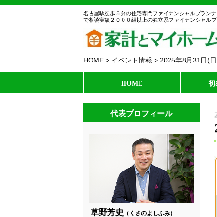
名古屋駅徒歩５分の住宅専門ファイナンシャルプランナ
で相談実績２０００組以上の独立系ファイナンシャルプ
HOME
>
イベント情報
>
2025年8月31
HOME
初
代表プロフィール
草野芳史
（くさのよしふみ）