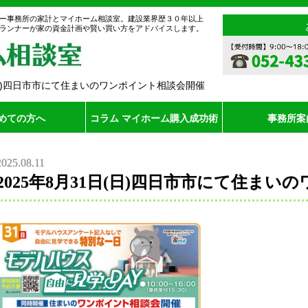
ー事務所の家計とマイホーム相談室。建設業界歴３０年以上
ランナーが家の資金計画や賢い買い方をアドバイスします。
日(日)四日市市にて住まいのワンポイント相談会開催
めての方へ
コラム マイホーム購入成功術
事務所案
2025.08.11
2025年8月31日(日)四日市市にて住ま