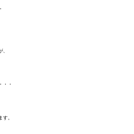
・
が、
・・・
ます。