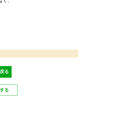
なく、
戻る
する