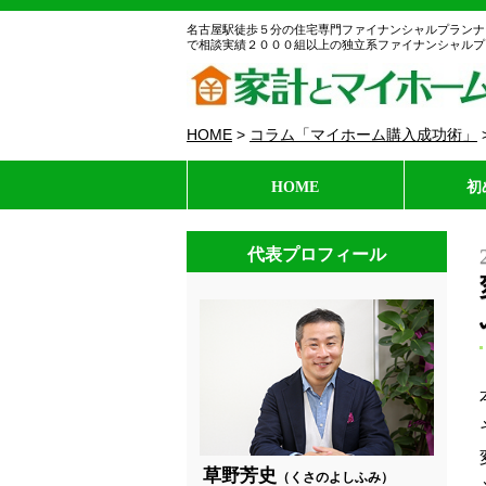
名古屋駅徒歩５分の住宅専門ファイナンシャルプランナ
で相談実績２０００組以上の独立系ファイナンシャルプ
HOME
>
コラム「マイホーム購入成功術」
HOME
初
代表プロフィール
草野芳史
（くさのよしふみ）