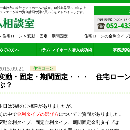
ー事務所の家計とマイホーム相談室。建設業界歴３０年以上
ランナーが家の資金計画や賢い買い方をアドバイスします。
>
住宅ローン
>
変動・固定・期間固定・・・ 住宅ローンの金利タイプ
めての方へ
コラム マイホーム購入成功術
事務所案
2015.09.21
住宅ローン
変動・固定・期間固定・・・ 住宅ロー
ぶ？
本日は3組のご相談がありましたが、
その中で
金利タイプの選び方
についてご質問がありました。
変動金利タイプ、固定金利タイプ、期間固定金利タイプは