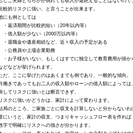
もしご夫婦どちらかが倒れても収入が途絶えることはないので
比較的リスクに強い、と言うことが出来ます。
他にも例としては
・返済期間が比較的短い（20年以内等）
・借入額が少ない（2000万以内等）
・退職金や遺産相続など、近々収入の予定がある
・公務員や上場企業勤務
・お子様がいない、もしくはすでに独立して教育費用が掛か
などなどが挙げられます。
ただ、ここに挙げたのはあくまでも例であり、一般的な傾向。
共働きであってもお二人の収入額やローンの借入額によっては
決してリスクに強いとは断言できず、
リスクに強いかどうかは、家計によって変わります。
結局のところ、ご家族ごとに収支を計算しないと分からないわ
逆にいうと、家計の収支、つまりキャッシュフロー表を作れば
数字で明確にリスクへの強さが分かります。