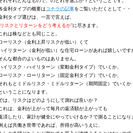
それぞれどんなもので、のどれを選ぶか？ということです。
各金利タイプの概要は
コチラの記事
をご覧いただくとして・・
金利タイプ選びは、一言で言えば、
“リスクとリターンをどう考えるか”
に尽きます。
これは株などとも同じこと。
ローリスク（金利上昇リスクが低い）くて
ハイリターン（金利が低い）な住宅ローンがあれば嬉しいです
そんな都合のよいものはありません。
ハイリスク・ハイリターン（変動金利タイプ）でいくか、
ローリスク・ローリターン（固定金利タイプ）でいくか、
それもとミドルリスク・ミドルリターン（期間固定）でいくか
ということになります。
では、リスクはどのようにして測れば良いか？
これは、金利が上がって毎月の返済額が上がっても
返済したり、家計が健全にやっていけるか？で測ることになり
例えば共働き世帯であれば、所得が高いうえに、