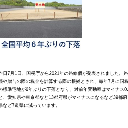
昨日7月1日、国税庁から2021年の路線価が発表されました。
続や贈与の際の税金を計算する際の根拠とされ、毎年7月に国
の標準宅地が6年ぶりの下落となり、対前年変動率はマイナス0
と、愛知県や東京都など13都府県がマイナスになるなど39都
県など7道県に減っています。