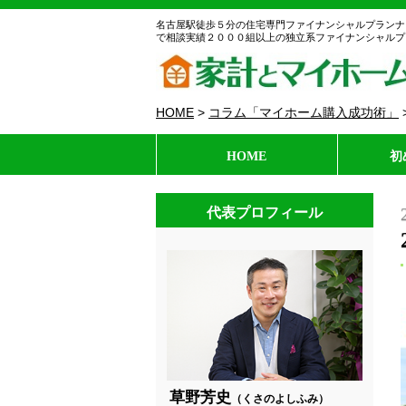
名古屋駅徒歩５分の住宅専門ファイナンシャルプランナ
で相談実績２０００組以上の独立系ファイナンシャルプ
HOME
>
コラム「マイホーム購入成功術」
HOME
初
代表プロフィール
草野芳史
（くさのよしふみ）