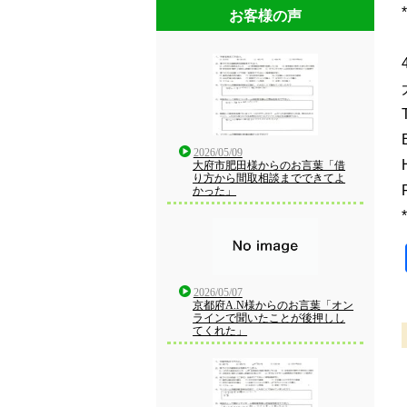
*
お客様の声
2026/05/09
大府市肥田様からのお言葉「借
り方から間取相談までできてよ
かった」
*
2026/05/07
京都府A.N様からのお言葉「オン
ラインで聞いたことが後押しし
てくれた」