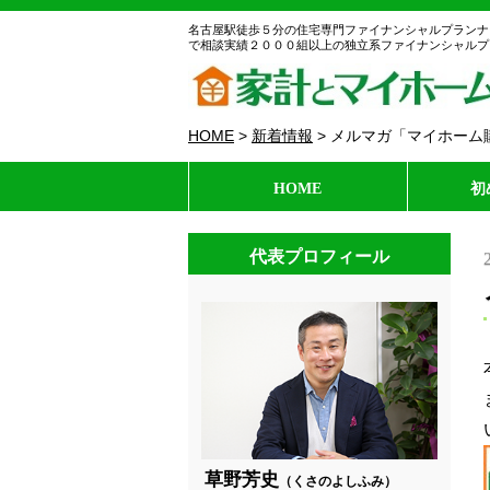
名古屋駅徒歩５分の住宅専門ファイナンシャルプランナ
で相談実績２０００組以上の独立系ファイナンシャルプ
HOME
>
新着情報
>
メルマガ「マイホーム購入
HOME
初
代表プロフィール
草野芳史
（くさのよしふみ）