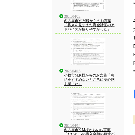
*
2026/04/22
名古屋市M.M様からのお言葉
「将来を見すえた資金計画のア
ドバイスが解りやすかった」
*
2026/04/15
小牧市M.K様からのお言葉「商
品をすすめないところに安心感
を感じた」
2026/04/14
名古屋市K.M様からのお言葉
「だいたいの購入金額の目途が