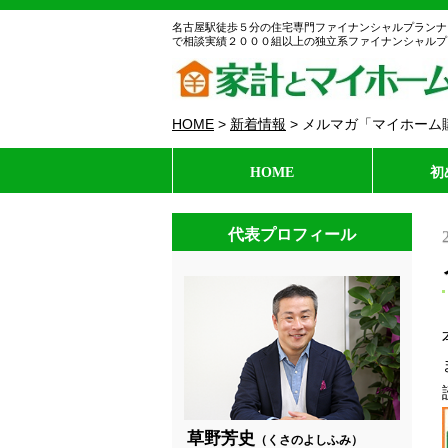
名古屋駅徒歩５分の住宅専門ファイナンシャルプランナ
で相談実績２０００組以上の独立系ファイナンシャルプ
HOME
>
新着情報
>
メルマガ「マイホーム購入
HOME
初
代表プロフィール
草野芳史
（くさのよしふみ）