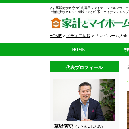
名古屋駅徒歩５分の住宅専門ファイナンシャルプランナ
で相談実績２０００組以上の独立系ファイナンシャルプ
HOME
>
メディア掲載
>
「マイホーム大全 2
HOME
初
代表プロフィール
草野芳史
（くさのよしふみ）