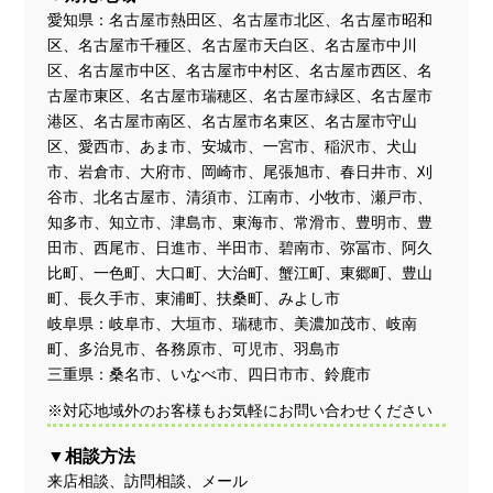
愛知県：名古屋市熱田区、名古屋市北区、名古屋市昭和
区、名古屋市千種区、名古屋市天白区、名古屋市中川
区、名古屋市中区、名古屋市中村区、名古屋市西区、名
古屋市東区、名古屋市瑞穂区、名古屋市緑区、名古屋市
港区、名古屋市南区、名古屋市名東区、名古屋市守山
区、愛西市、あま市、安城市、一宮市、稲沢市、犬山
市、岩倉市、大府市、岡崎市、尾張旭市、春日井市、刈
谷市、北名古屋市、清須市、江南市、小牧市、瀬戸市、
知多市、知立市、津島市、東海市、常滑市、豊明市、豊
田市、西尾市、日進市、半田市、碧南市、弥冨市、阿久
比町、一色町、大口町、大治町、蟹江町、東郷町、豊山
町、長久手市、東浦町、扶桑町、みよし市
岐阜県：岐阜市、大垣市、瑞穂市、美濃加茂市、岐南
町、多治見市、各務原市、可児市、羽島市
三重県：桑名市、いなべ市、四日市市、鈴鹿市
※対応地域外のお客様もお気軽にお問い合わせください
相談方法
来店相談、訪問相談、メール