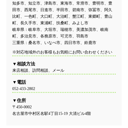
知多市、知立市、津島市、東海市、常滑市、豊明市、豊
田市、西尾市、日進市、半田市、碧南市、弥冨市、阿久
比町、一色町、大口町、大治町、蟹江町、東郷町、豊山
町、長久手市、東浦町、扶桑町、みよし市
岐阜県：岐阜市、大垣市、瑞穂市、美濃加茂市、岐南
町、多治見市、各務原市、可児市、羽島市
三重県：桑名市、いなべ市、四日市市、鈴鹿市
※対応地域外のお客様もお気軽にお問い合わせください
相談方法
来店相談、訪問相談、メール
電話
052-433-2802
住所
〒450-0002
名古屋市中村区名駅4丁目15-19 大清ビル4階