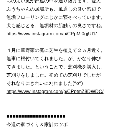
ちのよい風が部屋の中を通り抜けます。愛犬
ふうちゃんの居場所も、風通しの良い窓辺で
無垢フローリングにじかに寝そべっています。
犬も感じとる、無垢材の肌触りの良さですね。
https://www.instagram.com/p/CPpMj0gjUf1/
４月に草野家の庭に芝生を植えて２ヵ月近く。
無事に根付いてくれました。が、かなり伸び
てきました。ということで、芝刈機を購入し、
芝刈りをしました。初めての芝刈りでしたが
それなりにきれいに刈れました(^o^)
https://www.instagram.com/p/CPptmZ8DWDO/
■■■■■■■■■■■■■■■■■■■■
今週の家づくり＆家計のツボ