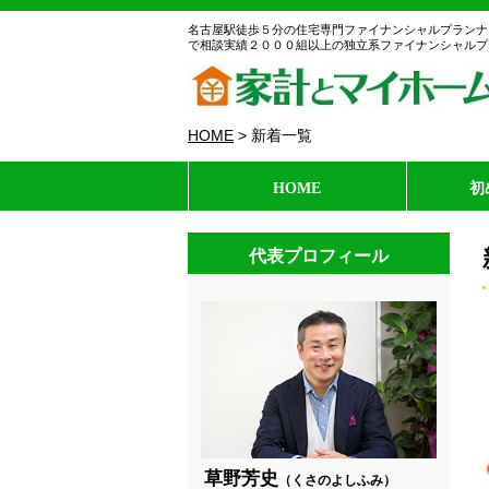
名古屋駅徒歩５分の住宅専門ファイナンシャルプランナ
で相談実績２０００組以上の独立系ファイナンシャルプ
HOME
>
新着一覧
HOME
初
代表プロフィール
草野芳史
（くさのよしふみ）