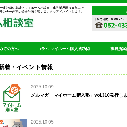
ー事務所の家計とマイホーム相談室。建設業界歴３０年以上
ランナーが家の資金計画や賢い買い方をアドバイスします。
めての方へ
コラム マイホーム購入成功術
事務所案
新着・イベント情報
2025.10.09
メルマガ「マイホーム購入塾」vol.310発行し
2025.10.05