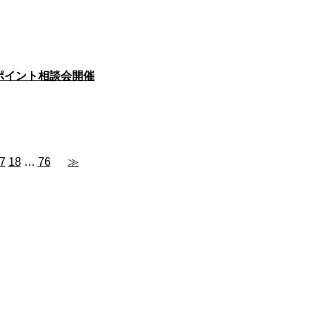
ンポイント相談会開催
7
18
…
76
≫