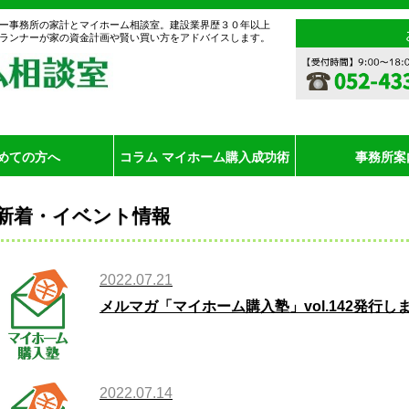
ー事務所の家計とマイホーム相談室。建設業界歴３０年以上
ランナーが家の資金計画や賢い買い方をアドバイスします。
めての方へ
コラム マイホーム購入成功術
事務所案
新着・イベント情報
2022.07.21
メルマガ「マイホーム購入塾」vol.142発行し
2022.07.14