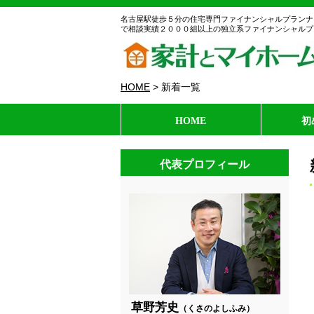
名古屋駅徒歩５分の住宅専門ファイナンシャルプランナ
で相談実績２０００組以上の独立系ファイナンシャルプ
HOME
>
新着一覧
HOME
初
代表プロフィール
草野芳史
（くさのよしふみ）