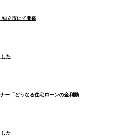
ー」知立市にて開催
ました
セミナー「どうなる住宅ローンの金利動
ました