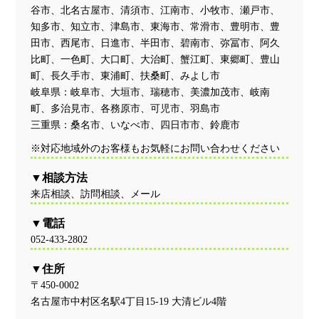
谷市、北名古屋市、清須市、江南市、小牧市、瀬戸市、
知多市、知立市、津島市、東海市、常滑市、豊明市、豊
田市、西尾市、日進市、半田市、碧南市、弥冨市、阿久
比町、一色町、大口町、大治町、蟹江町、東郷町、豊山
町、長久手市、東浦町、扶桑町、みよし市
岐阜県：岐阜市、大垣市、瑞穂市、美濃加茂市、岐南
町、多治見市、各務原市、可児市、羽島市
三重県：桑名市、いなべ市、四日市市、鈴鹿市
※対応地域外のお客様もお気軽にお問い合わせください
相談方法
来店相談、訪問相談、メール
電話
052-433-2802
住所
〒450-0002
名古屋市中村区名駅4丁目15-19 大清ビル4階