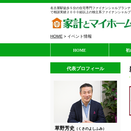
名古屋駅徒歩５分の住宅専門ファイナンシャルプランナ
で相談実績２０００組以上の独立系ファイナンシャルプ
HOME
>
イベント情報
HOME
初
代表プロフィール
草野芳史
（くさのよしふみ）