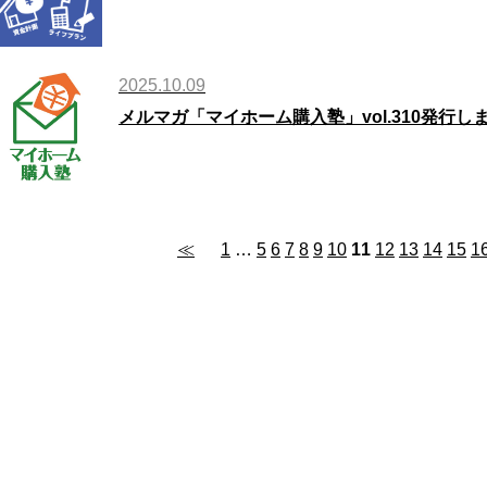
2025.10.09
メルマガ「マイホーム購入塾」vol.310発行し
≪
1
…
5
6
7
8
9
10
11
12
13
14
15
1