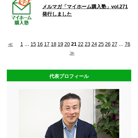
メルマガ「マイホーム購入塾」vol.271
発行しました
≪
1
…
15
16
17
18
19
20
21
22
23
24
25
26
27
…
76
≫
代表プロフィール