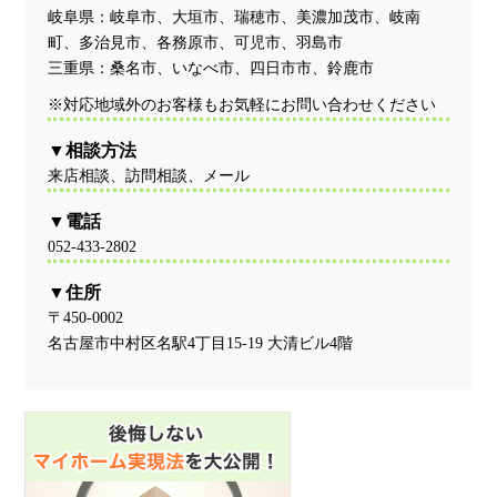
岐阜県：岐阜市、大垣市、瑞穂市、美濃加茂市、岐南
町、多治見市、各務原市、可児市、羽島市
三重県：桑名市、いなべ市、四日市市、鈴鹿市
※対応地域外のお客様もお気軽にお問い合わせください
相談方法
来店相談、訪問相談、メール
電話
052-433-2802
住所
〒450-0002
名古屋市中村区名駅4丁目15-19 大清ビル4階