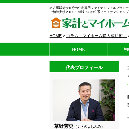
名古屋駅徒歩５分の住宅専門ファイナンシャルプランナ
で相談実績２０００組以上の独立系ファイナンシャルプ
HOME
>
コラム「マイホーム購入成功術」
HOME
初
代表プロフィール
草野芳史
（くさのよしふみ）