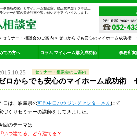
ー事務所の家計とマイホーム相談室。建設業界歴３０年以上
ランナーが家の資金計画や賢い買い方をアドバイスします。
>
セミナー・相談会のご案内
>
ゼロからでも安心のマイホーム成功術 
めての方へ
コラム マイホーム購入成功術
事務所案
2015.10.25
セミナー・相談会のご案内
ゼロからでも安心のマイホーム成功術 
昨日は、岐阜県の
可児中日ハウジングセンターさん
にて
家づくりセミナーの講師をしてきました。
今回のテーマは
『いつ建てる、どう建てる？