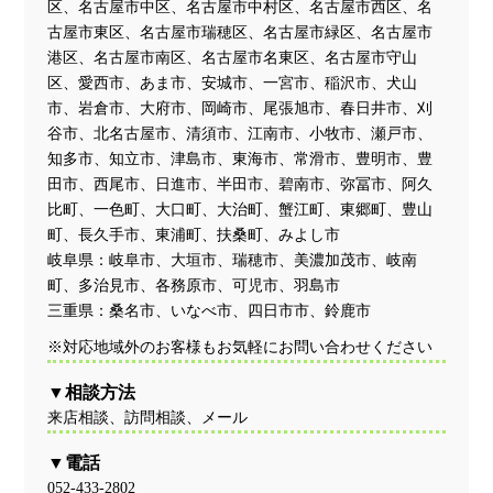
区、名古屋市中区、名古屋市中村区、名古屋市西区、名
古屋市東区、名古屋市瑞穂区、名古屋市緑区、名古屋市
港区、名古屋市南区、名古屋市名東区、名古屋市守山
区、愛西市、あま市、安城市、一宮市、稲沢市、犬山
市、岩倉市、大府市、岡崎市、尾張旭市、春日井市、刈
谷市、北名古屋市、清須市、江南市、小牧市、瀬戸市、
知多市、知立市、津島市、東海市、常滑市、豊明市、豊
田市、西尾市、日進市、半田市、碧南市、弥冨市、阿久
比町、一色町、大口町、大治町、蟹江町、東郷町、豊山
町、長久手市、東浦町、扶桑町、みよし市
岐阜県：岐阜市、大垣市、瑞穂市、美濃加茂市、岐南
町、多治見市、各務原市、可児市、羽島市
三重県：桑名市、いなべ市、四日市市、鈴鹿市
※対応地域外のお客様もお気軽にお問い合わせください
相談方法
来店相談、訪問相談、メール
電話
052-433-2802