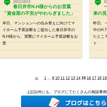
2021/10/14
2
春日井市N.H様からのお言葉
「資金面の不安がやわらぎました」
来の見
本日、マンションへの住み替えに向けてマ
昨日、
イホーム予算診断をご提出した春日井市の
中のH
N.H様から、実際にマイホーム予算診断をお
たとこ
受
ト
≪
1
…
9
10
11
12
13
14
15
16
17
18
19
上記以外にも、ブログにてたくさんの相談事例