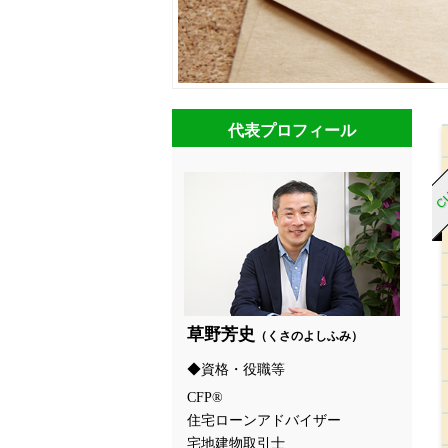
CU
代表プロフィール
草野芳史
（くさのよしふみ）
資格・役職等
CFP®
住宅ローンアドバイザー
宅地建物取引士