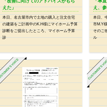
「改善に向けてのアドバイスがもら
「率直
えた」
え、参
本日、名古屋市内で土地の購入と注文住宅
本日、
の建築をご計画中のK.H様にマイホーム予算
市M.
診断をご提出したところ、マイホーム予算
そのご
診
ル
STOMER’S VOICE
CUSTOMER’S VO