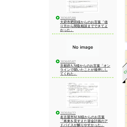
2026/05/09
大府市肥田様からのお言葉「借
り方から間取相談までできてよ
かった」
CU
2026/05/07
京都府A.N様からのお言葉「オン
ラインで聞いたことが後押しし
てくれた」
2026/04/22
名古屋市M.M様からのお言葉
「将来を見すえた資金計画のア
ドバイスが解りやすかった」