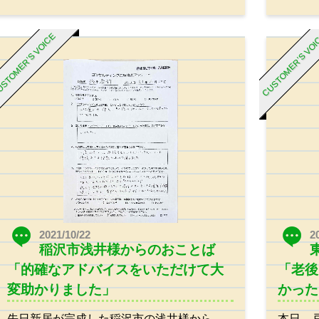
STOMER’S VOICE
CUSTOMER’S VO
2021/10/22
2
稲沢市浅井様からのおことば
「的確なアドバイスをいただけて大
「老後
変助かりました」
かった
先日新居が完成した稲沢市の浅井様から、
本日、