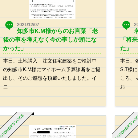
2021/12/07
2
知多市K.M様からのお言葉「老
後の事を考えなく今の事しか頭にな
「将来
かった」
た」
本日、土地購入＋注文住宅建築をご検討中
本日、
の知多市K.M様にマイホーム予算診断をご提
S.T
出し、そのご感想を頂戴いたしました。イ
ころ、
ニ
お
STOMER’S VOICE
CUSTOMER’S VO